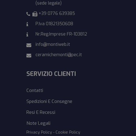
(sede legale)
+39
0776 639385
P.Iva 01821350608
Nr.Reg.Imprese FR-103812
info@montiweb.it
ceramichemonti@pec.it
SERVIZIO CLIENTI
Contatti
Spedizioni E Consegne
Resi E Recessi
Note Legali
Privacy Policy
-
Cookie Policy