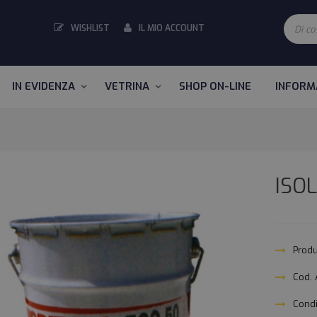
WISHLIST
IL MIO ACCOUNT
IN EVIDENZA
VETRINA
SHOP ON-LINE
INFORM
ISO
Produ
Cod. 
Condi