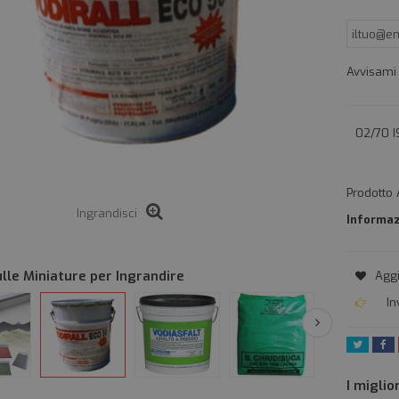
Avvisami
02/70 
Prodotto 
Ingrandisci
Informaz
ulle Miniature per Ingrandire
Aggi
In
Twitta
Cond
I miglio