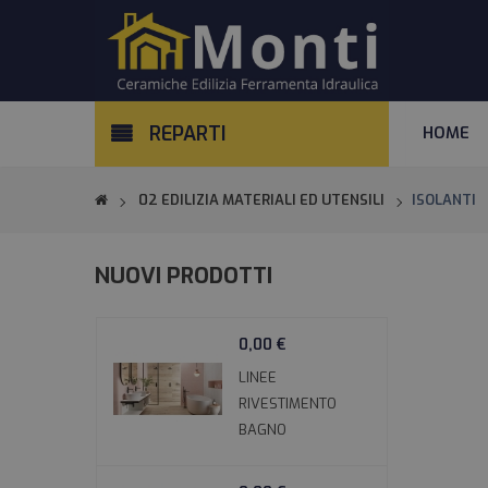
REPARTI
HOME
02 EDILIZIA MATERIALI ED UTENSILI
ISOLANTI
Ceramiche & Arredo
NUOVI PRODOTTI
Design & Stile
Edilizia
0,00 €
Materiali & Utensili
LINEE
RIVESTIMENTO
Ferramenta
BAGNO
Utensili & Colori