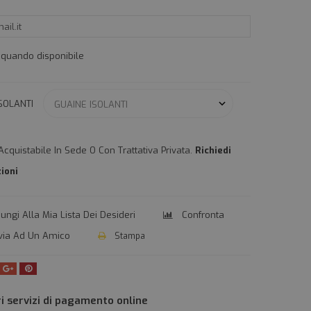
 quando disponibile
ISOLANTI
Acquistabile In Sede O Con Trattativa Privata.
Richiedi
ioni
ungi Alla Mia Lista Dei Desideri
Confronta
via Ad Un Amico
Stampa
ividi
Google+
Pinterest
ri servizi di pagamento online