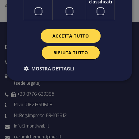
classificati
Attraverso il nostro servizio clienti attivo tutti i giorni.
ACCETTA TUTTO
CHI SIAMO
RIFIUTA TUTTO
Monti Giovanni & C. snc
MOSTRA DETTAGLI
Via Olive, 2, 03034 Casalvieri FR
(sede legale)
+39
0776 639385
P.Iva 01821350608
Nr.Reg.Imprese FR-103812
info@montiweb.it
ceramichemonti@pec.it